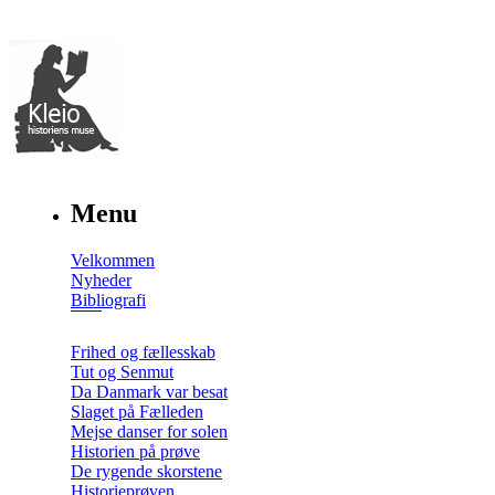
Menu
Velkommen
Nyheder
Bibliografi
Frihed og fællesskab
Tut og Senmut
Da Danmark var besat
Slaget på Fælleden
Mejse danser for solen
Historien på prøve
De rygende skorstene
Historieprøven