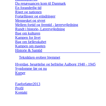
Da renæssancen kom til Danmark
En foranderlig tid
Riget og nationen
Fortællinger og erindringer
Mennesket og styret
Mellem fortid og fremtid - lærervejledning
Rundt i historie- Lærervejledning
Bag om kulturen
Kampen for livet
Bag om fællesskabet
Kampen om magten
Historie & Samtid
Teknikken erobrer hjemmet
Hverdag, besættelse og befrielse Aalborg 1940 - 1945
Sygdomme før og nu
Kurser
Fagforfatter2013
Profil
Kontakt