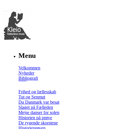
Menu
Velkommen
Nyheder
Bibliografi
Frihed og fællesskab
Tut og Senmut
Da Danmark var besat
Slaget på Fælleden
Mejse danser for solen
Historien på prøve
De rygende skorstene
Historieprøven