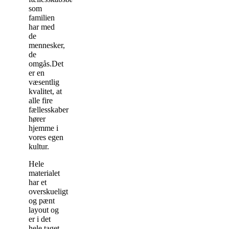
som
familien
har med
de
mennesker,
de
omgås.Det
er en
væsentlig
kvalitet, at
alle fire
fællesskaber
hører
hjemme i
vores egen
kultur.
Hele
materialet
har et
overskueligt
og pænt
layout og
er i det
hele taget