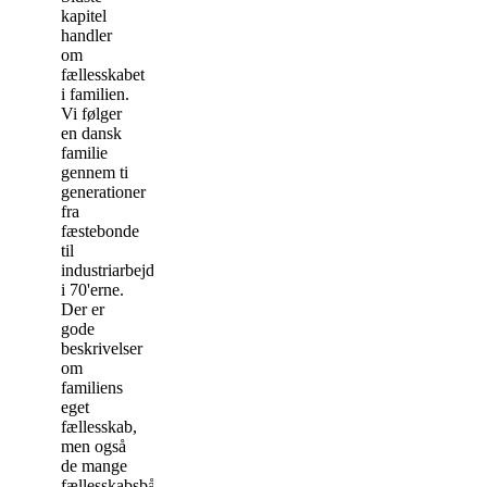
kapitel
handler
om
fællesskabet
i familien.
Vi følger
en dansk
familie
gennem ti
generationer
fra
fæstebonde
til
industriarbejder
i 70'erne.
Der er
gode
beskrivelser
om
familiens
eget
fællesskab,
men også
de mange
fællesskabsbånd,