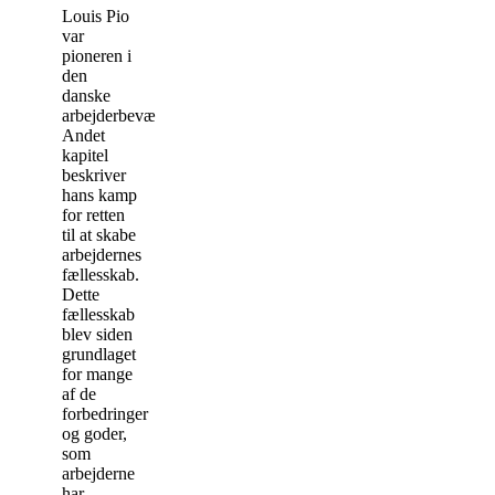
Louis Pio
var
pioneren i
den
danske
arbejderbevægelse.
Andet
kapitel
beskriver
hans kamp
for retten
til at skabe
arbejdernes
fællesskab.
Dette
fællesskab
blev siden
grundlaget
for mange
af de
forbedringer
og goder,
som
arbejderne
har