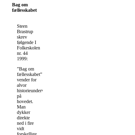
Bag om
fællesskabet
Steen
Brastrup
skrev
følgende I
Folkeskolen
nr. 44
1999:
”Bag om
fællesskabet”
vender for
alvor
historieundervisningen
på
hovedet.
Man
dykker
direkte
ned i fire
vidt
forskellige,