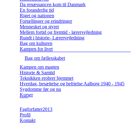
Da renæssancen kom til Danmark
En foranderlig tid
Riget og nationen
Fortællinger og erindringer
Mennesket og styret
Mellem fortid og fremtid - lærervejledning
Rundt i historie- Lærervejledning
Bag om kulturen
Kampen for livet
Bag om fællesskabet
Kampen om magten
Historie & Samtid
Teknikken erobrer hjemmet
Hverdag, besættelse og befrielse Aalborg 1940 - 1945
Sygdomme før og nu
Kurser
Fagforfatter2013
Profil
Kontakt