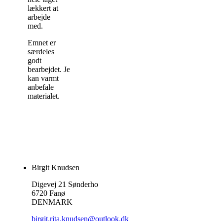
lækkert at
arbejde
med.
Emnet er
særdeles
godt
bearbejdet. Jeg
kan varmt
anbefale
materialet.
Birgit Knudsen
Digevej 21 Sønderho
6720 Fanø
DENMARK
birgit.rita.knudsen@outlook.dk