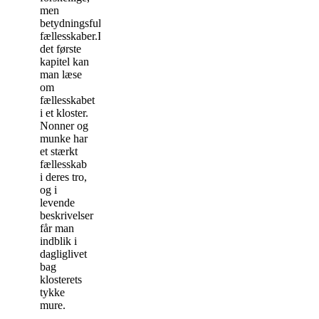
men
betydningsfulde
fællesskaber.I
det første
kapitel kan
man læse
om
fællesskabet
i et kloster.
Nonner og
munke har
et stærkt
fællesskab
i deres tro,
og i
levende
beskrivelser
får man
indblik i
dagliglivet
bag
klosterets
tykke
mure.