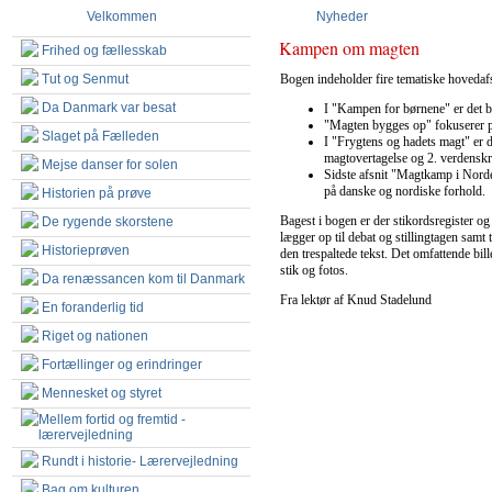
Velkommen
Nyheder
Kampen om magten
Frihed og fællesskab
Tut og Senmut
Bogen indeholder fire tematiske hovedafs
Da Danmark var besat
I "Kampen for børnene" er det bø
"Magten bygges op" fokuserer p
Slaget på Fælleden
I "Frygtens og hadets magt" er d
magtovertagelse og 2. verdenskr
Mejse danser for solen
Sidste afsnit "Magtkamp i Nord
på danske og nordiske forhold.
Historien på prøve
Bagest i bogen er der stikordsregister og
De rygende skorstene
lægger op til debat og stillingtagen samt 
Historieprøven
den trespaltede tekst. Det omfattende bill
stik og fotos.
Da renæssancen kom til Danmark
Fra lektør af Knud Stadelund
En foranderlig tid
Riget og nationen
Fortællinger og erindringer
Mennesket og styret
Mellem fortid og fremtid -
lærervejledning
Rundt i historie- Lærervejledning
Bag om kulturen