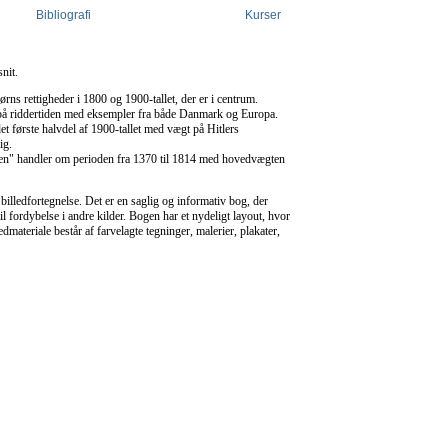
Bibliografi
Kurser
nit.
rns rettigheder i 1800 og 1900-tallet, der er i centrum.
å riddertiden med eksempler fra både Danmark og Europa.
et første halvdel af 1900-tallet med vægt på Hitlers
ig.
en" handler om perioden fra 1370 til 1814 med hovedvægten
 billedfortegnelse. Det er en saglig og informativ bog, der
til fordybelse i andre kilder. Bogen har et nydeligt layout, hvor
edmateriale består af farvelagte tegninger, malerier, plakater,