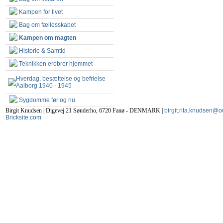
Kampen for livet
Bag om fællesskabet
Kampen om magten
Historie & Samtid
Teknikken erobrer hjemmet
Hverdag, besættelse og befrielse
Aalborg 1940 - 1945
Sygdomme før og nu
Birgit Knudsen | Digevej 21 Sønderho, 6720 Fanø - DENMARK |
birgit.rita.knudsen@o
Bricksite.com